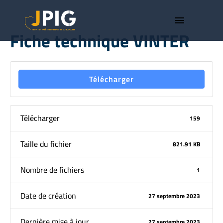
menu
Fiche technique VINTER
Télécharger
Télécharger
159
Taille du fichier
821.91 KB
Nombre de fichiers
1
Date de création
27 septembre 2023
Dernière mise à jour
27 septembre 2023