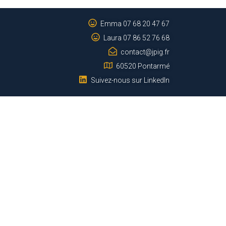
Emma 07 68 20 47 67
Laura 07 86 52 76 68
contact@jpig.fr
60520 Pontarmé
Suivez-nous sur LinkedIn