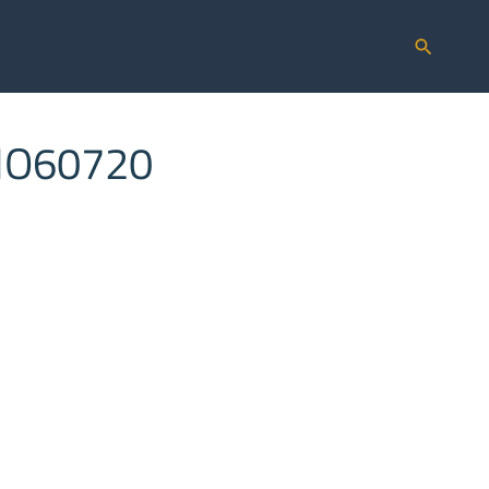
search
 MO60720