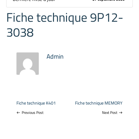
Fiche technique 9P12-
3038
Admin
Fiche technique K401
Fiche technique MEMORY
Previous Post
Next Post
west
east