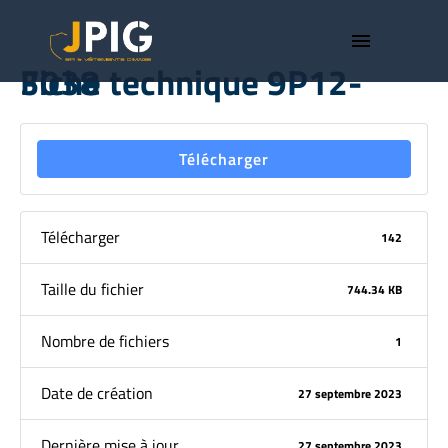
menu
Fiche technique 9P12-3038
Télécharger
Télécharger
142
Taille du fichier
744.34 KB
Nombre de fichiers
1
Date de création
27 septembre 2023
Dernière mise à jour
27 septembre 2023