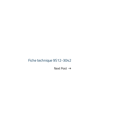
Fiche technique 9S12-3042
Next Post
east