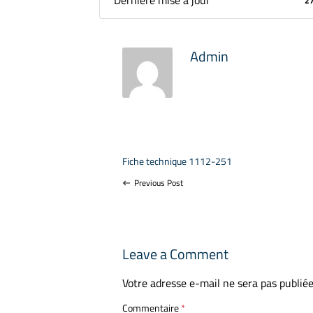
Dernière mise à jour
2
Admin
Fiche technique 1112-251
Previous Post
west
Leave a Comment
Votre adresse e-mail ne sera pas publiée
Commentaire
*