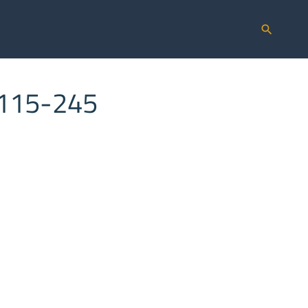
search
1115-245