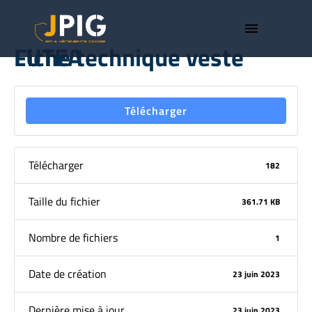
menu
Fiche technique veste LUTEA
Télécharger
Télécharger
182
Taille du fichier
361.71 KB
Nombre de fichiers
1
Date de création
23 juin 2023
Dernière mise à jour
23 juin 2023