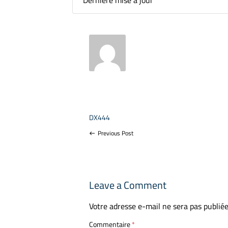
Dernière mise à jour
DX444
Previous Post
west
Leave a Comment
Votre adresse e-mail ne sera pas publiée
Commentaire
*