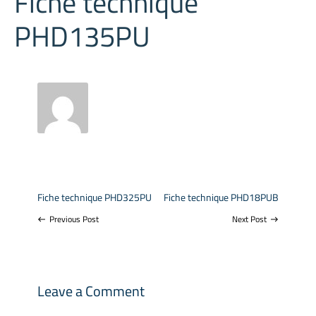
Fiche technique
PHD135PU
Fiche technique PHD325PU
Fiche technique PHD18PUB
Previous Post
Next Post
west
east
Leave a Comment