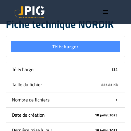
menu
Fiche technique NORDIK
Télécharger
Télécharger
134
Taille du fichier
835.81 KB
Nombre de fichiers
1
Date de création
18 juillet 2023
Dernière mise à jour
18 juillet 2023