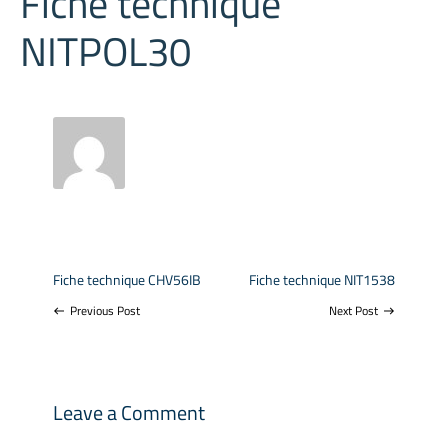
Fiche technique
NITPOL30
Fiche technique CHV56IB
Fiche technique NIT1538
Previous Post
Next Post
west
east
Leave a Comment