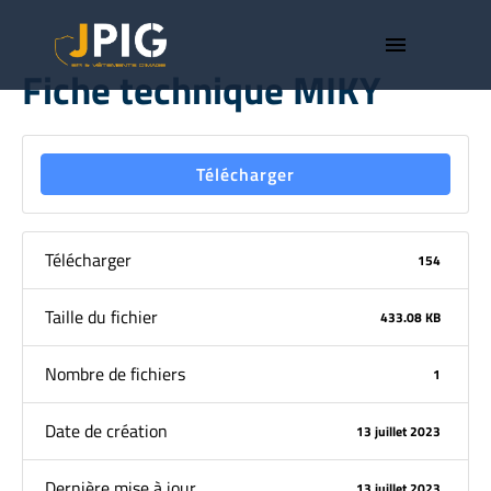
menu
Fiche technique MIKY
Télécharger
Télécharger
154
Taille du fichier
433.08 KB
Nombre de fichiers
1
Date de création
13 juillet 2023
Dernière mise à jour
13 juillet 2023