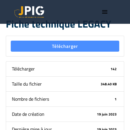
menu
Fiche technique LEGACY
Télécharger
Télécharger
142
Taille du fichier
348.40 KB
Nombre de fichiers
1
Date de création
19 juin 2023
Dernière mise à jour
19 juin 2023