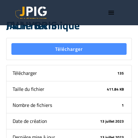
menu
Fiche technique JALHYBRIS
Télécharger
Télécharger
135
Taille du fichier
411.84 KB
Nombre de fichiers
1
Date de création
13 juillet 2023
Dernière mise à jour
13 juillet 2023