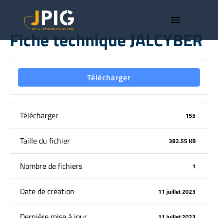
menu
Fiche technique JALCYBER
Télécharger
Télécharger
155
Taille du fichier
382.55 KB
Nombre de fichiers
1
Date de création
11 juillet 2023
Dernière mise à jour
11 juillet 2023