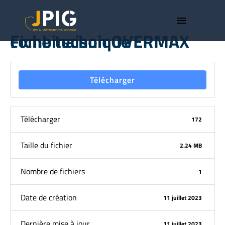
menu
Fiche technique combinaison OVERMAX
Télécharger
Télécharger
172
Taille du fichier
2.24 MB
Nombre de fichiers
1
Date de création
11 juillet 2023
Dernière mise à jour
11 juillet 2023