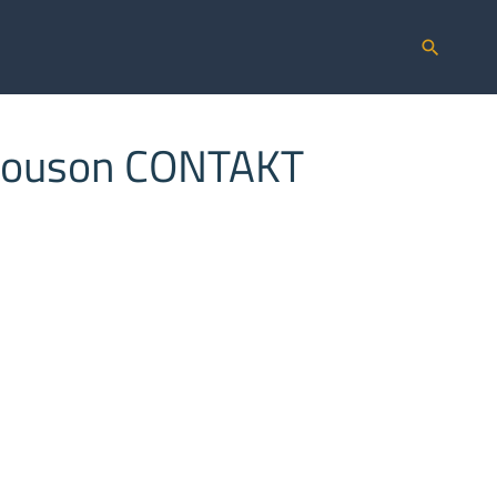
search
blouson CONTAKT