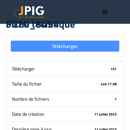
menu
Fiche technique 9G20_8494
Télécharger
Télécharger
151
Taille du fichier
435.17 KB
Nombre de fichiers
1
Date de création
11 juillet 2023
Dernière mise à jour
11 juillet 2023